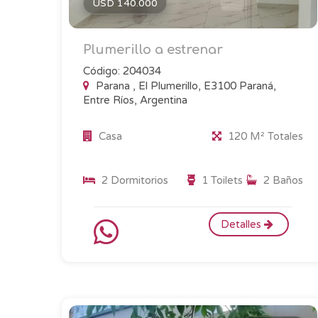
USD 140.000
Plumerillo a estrenar
Código: 204034
Parana , El Plumerillo, E3100 Paraná,
Entre Ríos, Argentina
Casa
120 M² Totales
2 Dormitorios
1 Toilets
2 Baños
Detalles