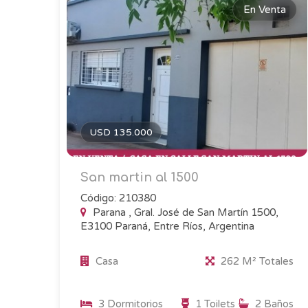
En Venta
USD 135.000
San martin al 1500
Código: 210380
Parana , Gral. José de San Martín 1500,
E3100 Paraná, Entre Ríos, Argentina
Casa
262 M² Totales
3 Dormitorios
1 Toilets
2 Baños