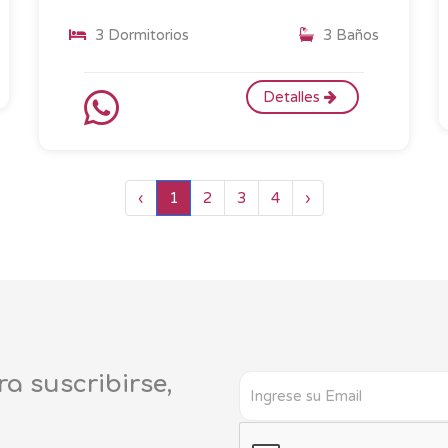
3 Dormitorios
3 Baños
Detalles
‹
1
2
3
4
›
ra suscribirse,